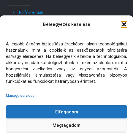
Referenciák
Beleegyezés kezelése
Kapcsolat
Ajánlatot kérek!
A legjobb élmény biztosítása érdekében olyan technológiákat
használunk, mint a cookie-k az eszközadatok tárolására
Oldaltérkép
és/vagy eléréséhez. Ha beleegyezik ezekbe a technológiákba,
akkor olyan adatokat dolgozhatunk fel ezen az oldalon, mint a
böngészési viselkedés vagy az egyedi azonosítók. A
Adatkezelési tájékoztatók
hozzájárulás elmulasztása vagy visszavonása bizonyos
funkciókat és funkciókat hátrányosan érinthet.
Manage services
Elfogadom
KÜLTÉRI PÁRNA MATRAC MÉRETRE KÉSZÍTÉS | MINDEN
Megtagadom
JOG FENNTARTVA! © 2026