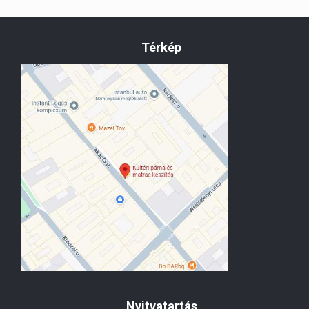
Térkép
Nyitvatartás