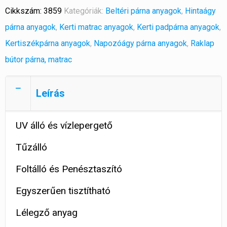
Cikkszám:
3859
Kategóriák:
Beltéri párna anyagok
,
Hintaágy
párna anyagok
,
Kerti matrac anyagok
,
Kerti padpárna anyagok
,
Kertiszékpárna anyagok
,
Napozóágy párna anyagok
,
Raklap
bútor párna, matrac
Leírás
UV álló és vízlepergető
Tűzálló
Foltálló és Penésztaszító
Egyszerűen tisztítható
Lélegző anyag