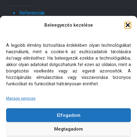
Referenciák
Beleegyezés kezelése
Kapcsolat
Ajánlatot kérek!
A legjobb élmény biztosítása érdekében olyan technológiákat
használunk, mint a cookie-k az eszközadatok tárolására
Oldaltérkép
és/vagy eléréséhez. Ha beleegyezik ezekbe a technológiákba,
akkor olyan adatokat dolgozhatunk fel ezen az oldalon, mint a
böngészési viselkedés vagy az egyedi azonosítók. A
Adatkezelési tájékoztatók
hozzájárulás elmulasztása vagy visszavonása bizonyos
funkciókat és funkciókat hátrányosan érinthet.
Manage services
Elfogadom
KÜLTÉRI PÁRNA MATRAC MÉRETRE KÉSZÍTÉS | MINDEN
Megtagadom
JOG FENNTARTVA! © 2026