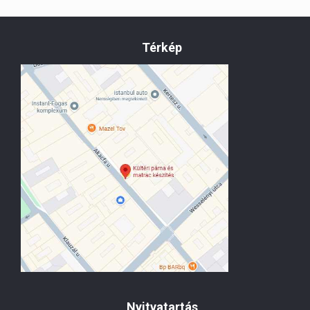
Térkép
Nyitvatartás