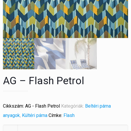
AG – Flash Petrol
Cikkszám:
AG - Flash Petrol
Kategóriák:
Beltéri párna
anyagok
,
Kültéri párna
Címke:
Flash