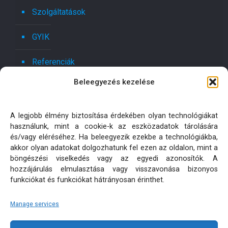
Szolgáltatások
GYIK
Referenciák
Beleegyezés kezelése
Kapcsolat
Ajánlatot kérek!
A legjobb élmény biztosítása érdekében olyan technológiákat
használunk, mint a cookie-k az eszközadatok tárolására
Oldaltérkép
és/vagy eléréséhez. Ha beleegyezik ezekbe a technológiákba,
akkor olyan adatokat dolgozhatunk fel ezen az oldalon, mint a
böngészési viselkedés vagy az egyedi azonosítók. A
Adatkezelési tájékoztatók
hozzájárulás elmulasztása vagy visszavonása bizonyos
funkciókat és funkciókat hátrányosan érinthet.
Manage services