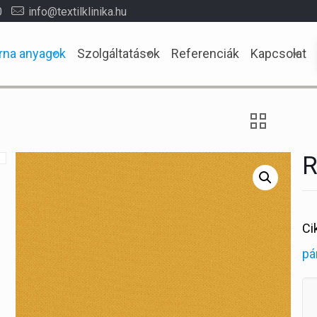
0
info@textilklinika.hu
rna anyagok
Szolgáltatások
Referenciák
Kapcsolat
R
Ci
pá