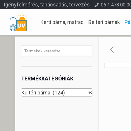
Igényfelmérés, tanácsadás, tervezés
06 1 478 00 0
Kerti párna, matrac
Beltéri párnák
Pá
TERMÉKKATEGÓRIÁK
Kültéri párna (124)
×