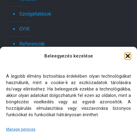
Szolgáltatások
GYIK
Referenciák
Beleegyezés kezelése
Kapcsolat
Ajánlatot kérek!
A legjobb élmény biztosítása érdekében olyan technológiákat
használunk, mint a cookie-k az eszközadatok tárolására
Oldaltérkép
és/vagy eléréséhez. Ha beleegyezik ezekbe a technológiákba,
akkor olyan adatokat dolgozhatunk fel ezen az oldalon, mint a
böngészési viselkedés vagy az egyedi azonosítók. A
Adatkezelési tájékoztatók
hozzájárulás elmulasztása vagy visszavonása bizonyos
funkciókat és funkciókat hátrányosan érinthet.
Manage services