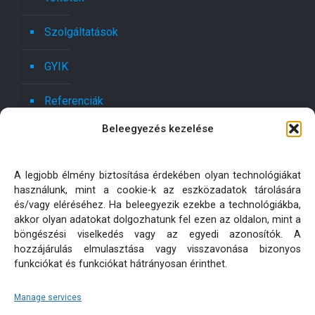
Szolgáltatások
GYIK
Referenciák
Beleegyezés kezelése
Kapcsolat
Ajánlatot kérek!
A legjobb élmény biztosítása érdekében olyan technológiákat
használunk, mint a cookie-k az eszközadatok tárolására
Oldaltérkép
és/vagy eléréséhez. Ha beleegyezik ezekbe a technológiákba,
akkor olyan adatokat dolgozhatunk fel ezen az oldalon, mint a
böngészési viselkedés vagy az egyedi azonosítók. A
Adatkezelési tájékoztatók
hozzájárulás elmulasztása vagy visszavonása bizonyos
funkciókat és funkciókat hátrányosan érinthet.
Manage services