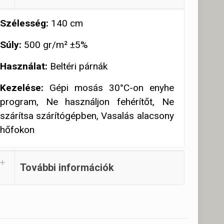
Szélesség:
140 cm
Súly:
500 gr/m² ±5%
Használat:
Beltéri párnák
Kezelése:
Gépi mosás 30°C-on enyhe
program, Ne használjon fehérítőt, Ne
szárítsa szárítógépben, Vasalás alacsony
hőfokon
További információk