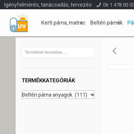
Igényfelmérés, tanácsadás, tervezés
06 1 478 00 0
Kerti párna, matrac
Beltéri párnák
Pá
TERMÉKKATEGÓRIÁK
Beltéri párna anyagok (111)
×