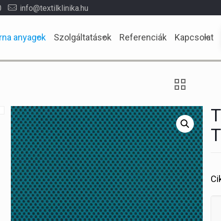
0
info@textilklinika.hu
rna anyagok
Szolgáltatások
Referenciák
Kapcsolat
T
T
Ci