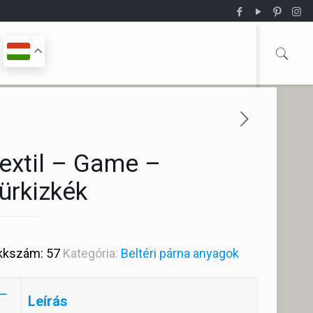
extil – Game –
ürkizkék
kkszám:
57
Kategória:
Beltéri párna anyagok
Leírás