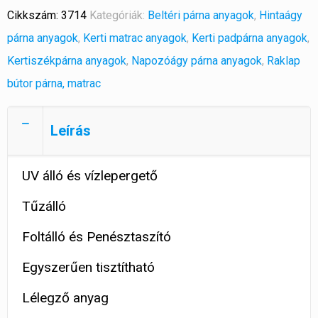
Cikkszám:
3714
Kategóriák:
Beltéri párna anyagok
,
Hintaágy
párna anyagok
,
Kerti matrac anyagok
,
Kerti padpárna anyagok
,
Kertiszékpárna anyagok
,
Napozóágy párna anyagok
,
Raklap
bútor párna, matrac
Leírás
UV álló és vízlepergető
Tűzálló
Foltálló és Penésztaszító
Egyszerűen tisztítható
Lélegző anyag