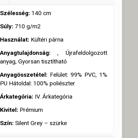
Szélesség:
140 cm
Súly:
710 g/m2
Használat:
Kültéri párna
Anyagtulajdonság:
, Újrafeldolgozott
anyag, Gyorsan tisztítható
Anyagösszetétel:
Felület: 99% PVC, 1%
PU Hátoldal: 100% poliészter
Árkategória:
IV. Árkategória
Kivitel:
Prémium
Szín:
Silent Grey – szürke