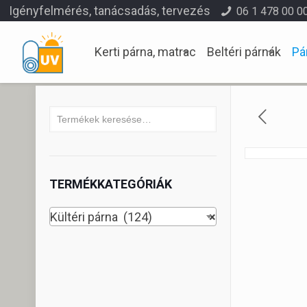
Igényfelmérés, tanácsadás, tervezés
06 1 478 00 0
Kerti párna, matrac
Beltéri párnák
Pá
TERMÉKKATEGÓRIÁK
Kültéri párna (124)
×