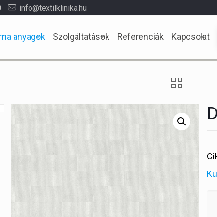
0
info@textilklinika.hu
rna anyagok
Szolgáltatások
Referenciák
Kapcsolat
D
Ci
Kü