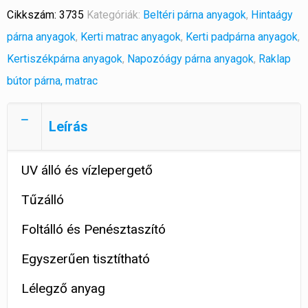
Cikkszám:
3735
Kategóriák:
Beltéri párna anyagok
,
Hintaágy
párna anyagok
,
Kerti matrac anyagok
,
Kerti padpárna anyagok
,
Kertiszékpárna anyagok
,
Napozóágy párna anyagok
,
Raklap
bútor párna, matrac
Leírás
UV álló és vízlepergető
Tűzálló
Foltálló és Penésztaszító
Egyszerűen tisztítható
Lélegző anyag