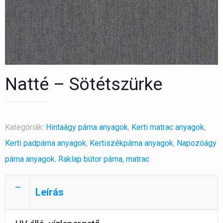
Natté – Sötétszürke
Kategóriák:
Hintaágy párna anyagok
,
Kerti matrac anyagok
,
Kerti padpárna anyagok
,
Kertiszékpárna anyagok
,
Napozóágy
párna anyagok
,
Raklap bútor párna, matrac
Leírás