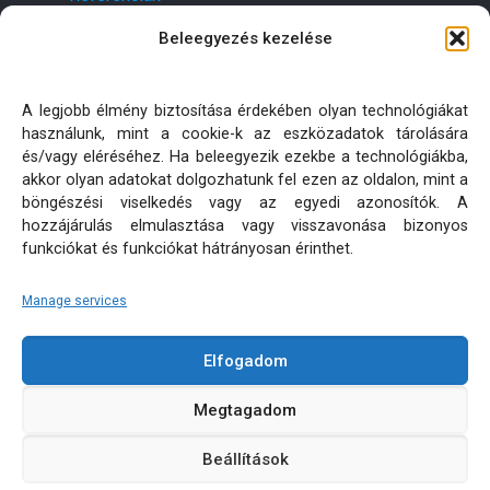
Beleegyezés kezelése
Kapcsolat
Ajánlatot kérek!
A legjobb élmény biztosítása érdekében olyan technológiákat
használunk, mint a cookie-k az eszközadatok tárolására
Oldaltérkép
és/vagy eléréséhez. Ha beleegyezik ezekbe a technológiákba,
akkor olyan adatokat dolgozhatunk fel ezen az oldalon, mint a
böngészési viselkedés vagy az egyedi azonosítók. A
Adatkezelési tájékoztatók
hozzájárulás elmulasztása vagy visszavonása bizonyos
funkciókat és funkciókat hátrányosan érinthet.
Manage services
Elfogadom
KÜLTÉRI PÁRNA MATRAC MÉRETRE KÉSZÍTÉS | MINDEN
Megtagadom
JOG FENNTARTVA! © 2026
Beállítások