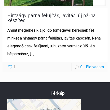
Hintaágy párna felújítás, javítás, új párna
készítés
Amint megérkezik a jó idő tömegével keresnek fel
minket a hintaágy párna felújítás, javítás kapcsán. Néha
elegendő csak felújítani, új huzatot varrni az ülő- és
hátpárnához,
[…]
1
0
Elolvasom
Térkép