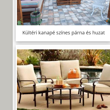
Kültéri kanapé színes párna és huzat