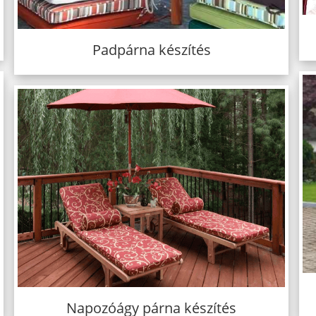
Padpárna készítés
Napozóágy párna készítés