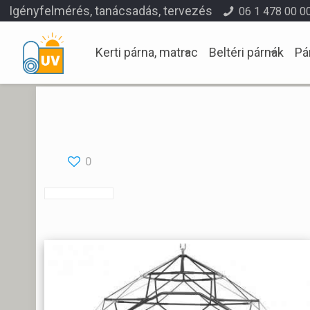
Igényfelmérés, tanácsadás, tervezés
06 1 478 00 0
Kerti párna, matrac
Beltéri párnák
Pá
0