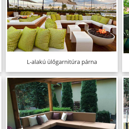
L-alakú ülőgarnitúra párna