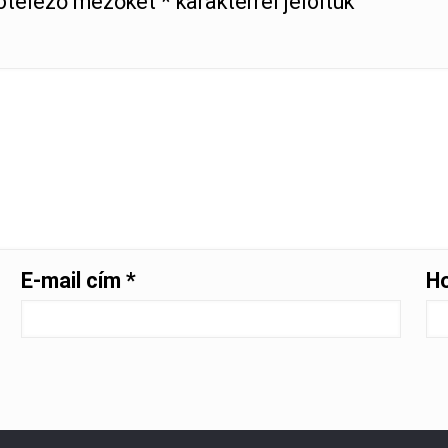
ötelező mezőket
*
karakterrel jelöltük
E-mail cím
*
H