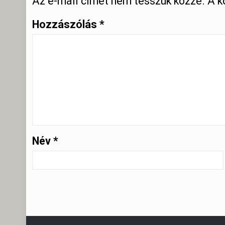
Az e-mail címet nem tesszük közzé.
A k
Hozzászólás
*
Név
*