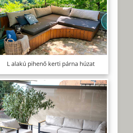
L alakú pihenő kerti párna húzat