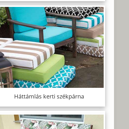
Háttámlás kerti székpárna