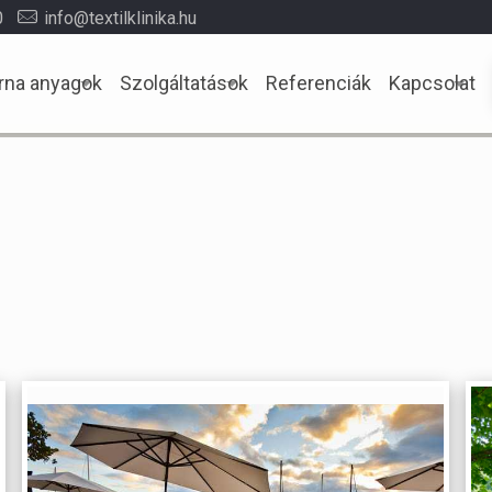
0
info@textilklinika.hu
rna anyagok
Szolgáltatások
Referenciák
Kapcsolat