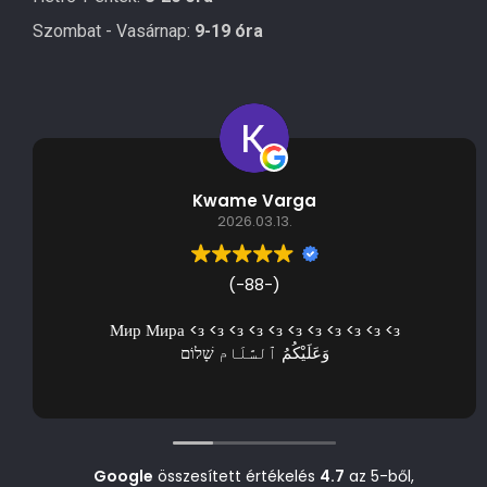
Szombat - Vasárnap:
9-19 óra
Kwame Varga
2026.03.13.
(-88-)
Мир Мира <з <з <з <з <з <з <з <з <з <з <з
وَعَلَيْكُمُ ٱلسَّلَام שָׁלוֹם
Google
összesített értékelés
4.7
az 5-ből,