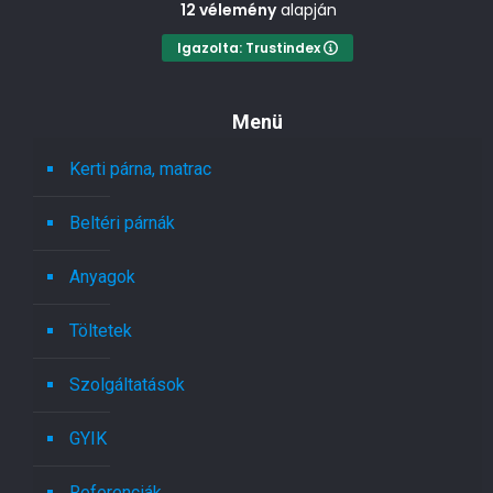
12 vélemény
alapján
Igazolta: Trustindex
Menü
Kerti párna, matrac
Beltéri párnák
Anyagok
Töltetek
Szolgáltatások
GYIK
Referenciák