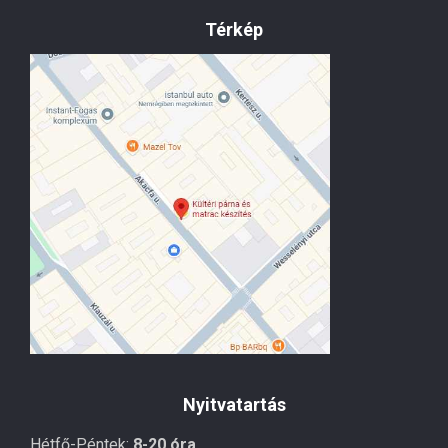
Térkép
Nyitvatartás
Hétfő-Péntek:
8-20 óra