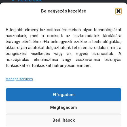
Beleegyezés kezelése
Kapcsolat
Ajánlatot kérek!
A legjobb élmény biztosítása érdekében olyan technológiákat
használunk, mint a cookie-k az eszközadatok tárolására
Oldaltérkép
és/vagy eléréséhez. Ha beleegyezik ezekbe a technológiákba,
akkor olyan adatokat dolgozhatunk fel ezen az oldalon, mint a
böngészési viselkedés vagy az egyedi azonosítók. A
Adatkezelési tájékoztatók
hozzájárulás elmulasztása vagy visszavonása bizonyos
funkciókat és funkciókat hátrányosan érinthet.
Manage services
Elfogadom
KÜLTÉRI PÁRNA MATRAC MÉRETRE KÉSZÍTÉS | MINDEN
Megtagadom
JOG FENNTARTVA! © 2026
Beállítások