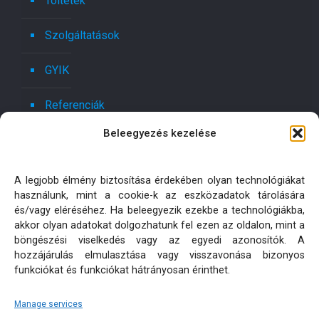
Töltetek
Szolgáltatások
GYIK
Referenciák
Beleegyezés kezelése
Kapcsolat
Ajánlatot kérek!
A legjobb élmény biztosítása érdekében olyan technológiákat
használunk, mint a cookie-k az eszközadatok tárolására
Oldaltérkép
és/vagy eléréséhez. Ha beleegyezik ezekbe a technológiákba,
akkor olyan adatokat dolgozhatunk fel ezen az oldalon, mint a
böngészési viselkedés vagy az egyedi azonosítók. A
Adatkezelési tájékoztatók
hozzájárulás elmulasztása vagy visszavonása bizonyos
funkciókat és funkciókat hátrányosan érinthet.
Manage services