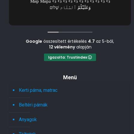
Мир Мира <з <з <з <з <з <з <з <з <з <з <з
وَعَلَيْكُمُ ٱلسَّلَام שָׁלוֹם
Google
összesített értékelés
4.7
az 5-ből,
12 vélemény
alapján
Igazolta: Trustindex
Menü
Kerti párna, matrac
Beltéri párnák
Anyagok