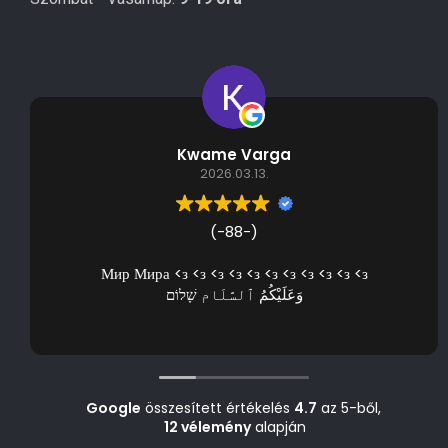
Kwame Varga
2026.03.13.
(-88-)
Мир Мира <з <з <з <з <з <з <з <з <з <з <з
وَعَلَيْكُمُ ٱلسَّلَام שָׁלוֹם
Google
összesített értékelés
4.7
az 5-ből,
12 vélemény
alapján