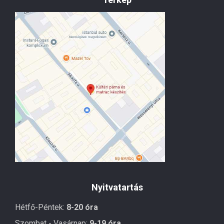
Nyitvatartás
Hétfő-Péntek:
8-20 óra
Szombat - Vasárnap:
9-19 óra