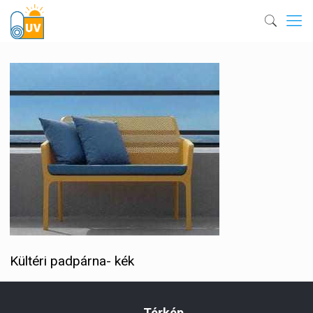
Kültéri padpárna- kék
Térkép