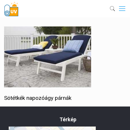
Sötétkék napozóágy párnák
Térkép