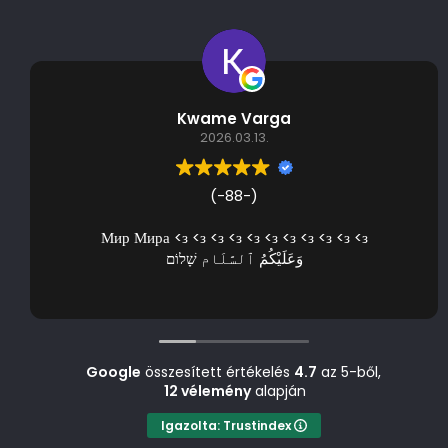
Kwame Varga
2026.03.13.
(-88-)
Мир Мира <з <з <з <з <з <з <з <з <з <з <з
وَعَلَيْكُمُ ٱلسَّلَام שָׁלוֹם
Google
összesített értékelés
4.7
az 5-ből,
12 vélemény
alapján
Igazolta: Trustindex