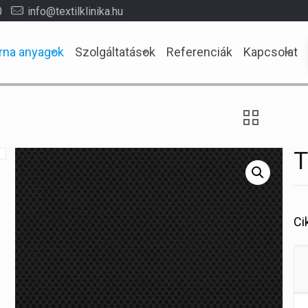
0
info@textilklinika.hu
rna anyagok
Szolgáltatások
Referenciák
Kapcsolat
T
Ci