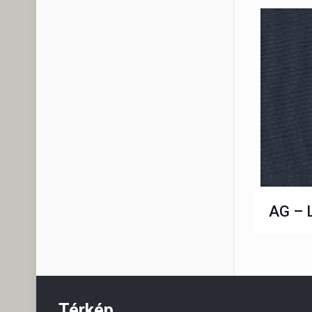
AG – L
Térkép