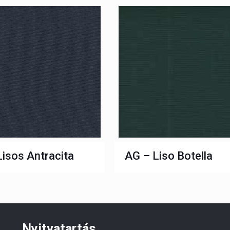
isos Antracita
AG – Liso Botella
Nyitvatartás