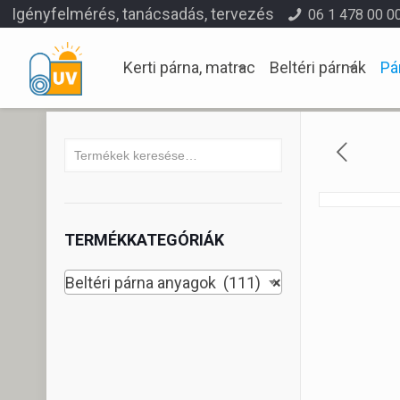
Igényfelmérés, tanácsadás, tervezés
06 1 478 00 0
Kerti párna, matrac
Beltéri párnák
Pá
TERMÉKKATEGÓRIÁK
Beltéri párna anyagok (111)
×