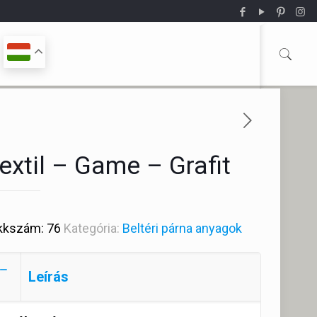
extil – Game – Grafit
kkszám:
76
Kategória:
Beltéri párna anyagok
Leírás