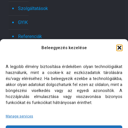
Szolgáltatások
GYIK
Referenciák
Beleegyezés kezelése
Kapcsolat
Ajánlatot kérek!
A legjobb élmény biztosítása érdekében olyan technológiákat
használunk, mint a cookie-k az eszközadatok tárolására
Oldaltérkép
és/vagy eléréséhez. Ha beleegyezik ezekbe a technológiákba,
akkor olyan adatokat dolgozhatunk fel ezen az oldalon, mint a
böngészési viselkedés vagy az egyedi azonosítók. A
Adatkezelési tájékoztatók
hozzájárulás elmulasztása vagy visszavonása bizonyos
funkciókat és funkciókat hátrányosan érinthet.
Manage services