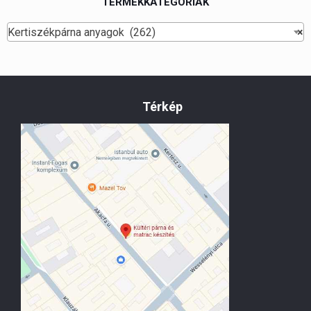
TERMÉKKATEGÓRIÁK
Kertiszékpárna anyagok (262)
×
Térkép