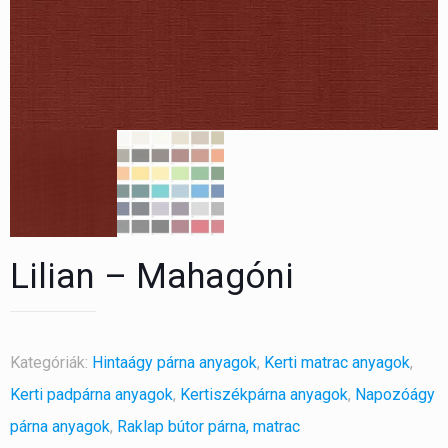
Lilian – Mahagóni
Kategóriák:
Hintaágy párna anyagok
,
Kerti matrac anyagok
,
Kerti padpárna anyagok
,
Kertiszékpárna anyagok
,
Napozóágy
párna anyagok
,
Raklap bútor párna, matrac