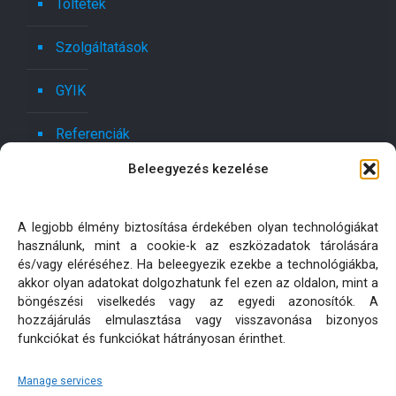
Töltetek
Szolgáltatások
GYIK
Referenciák
Beleegyezés kezelése
Kapcsolat
Ajánlatot kérek!
A legjobb élmény biztosítása érdekében olyan technológiákat
használunk, mint a cookie-k az eszközadatok tárolására
Oldaltérkép
és/vagy eléréséhez. Ha beleegyezik ezekbe a technológiákba,
akkor olyan adatokat dolgozhatunk fel ezen az oldalon, mint a
böngészési viselkedés vagy az egyedi azonosítók. A
Adatkezelési tájékoztatók
hozzájárulás elmulasztása vagy visszavonása bizonyos
funkciókat és funkciókat hátrányosan érinthet.
Manage services