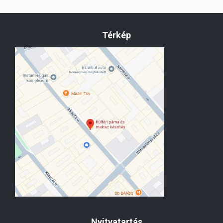
Térkép
Nyitvatartás