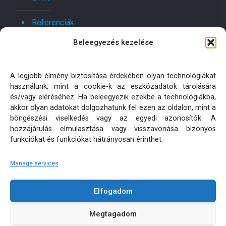
Referenciák
Beleegyezés kezelése
Kapcsolat
Ajánlatot kérek!
A legjobb élmény biztosítása érdekében olyan technológiákat
használunk, mint a cookie-k az eszközadatok tárolására
Oldaltérkép
és/vagy eléréséhez. Ha beleegyezik ezekbe a technológiákba,
akkor olyan adatokat dolgozhatunk fel ezen az oldalon, mint a
böngészési viselkedés vagy az egyedi azonosítók. A
Adatkezelési tájékoztatók
hozzájárulás elmulasztása vagy visszavonása bizonyos
funkciókat és funkciókat hátrányosan érinthet.
Manage services
Elfogadom
KÜLTÉRI PÁRNA MATRAC MÉRETRE KÉSZÍTÉS | MINDEN
Megtagadom
JOG FENNTARTVA! © 2026