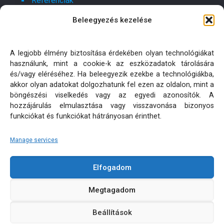
Referenciák
Beleegyezés kezelése
Kapcsolat
Ajánlatot kérek!
A legjobb élmény biztosítása érdekében olyan technológiákat
használunk, mint a cookie-k az eszközadatok tárolására
Oldaltérkép
és/vagy eléréséhez. Ha beleegyezik ezekbe a technológiákba,
akkor olyan adatokat dolgozhatunk fel ezen az oldalon, mint a
böngészési viselkedés vagy az egyedi azonosítók. A
Adatkezelési tájékoztatók
hozzájárulás elmulasztása vagy visszavonása bizonyos
funkciókat és funkciókat hátrányosan érinthet.
Manage services
Elfogadom
KÜLTÉRI PÁRNA MATRAC MÉRETRE KÉSZÍTÉS | MINDEN
Megtagadom
JOG FENNTARTVA! © 2026
Beállítások