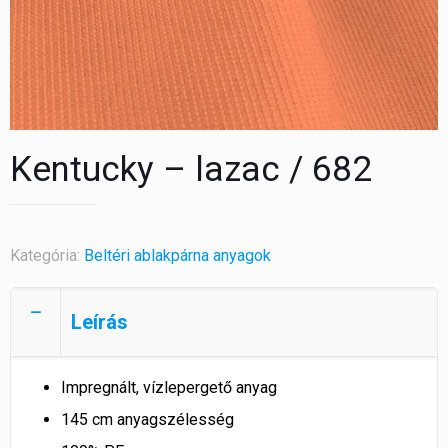
Kentucky – lazac / 682
Kategória:
Beltéri ablakpárna anyagok
Leírás
Impregnált, vízlepergető anyag
145 cm anyagszélesség