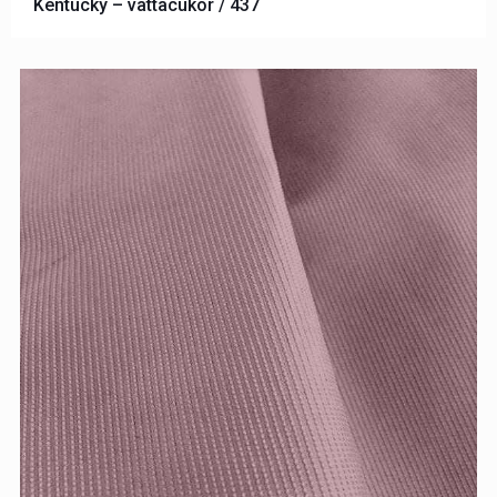
Kentucky – vattacukor / 437