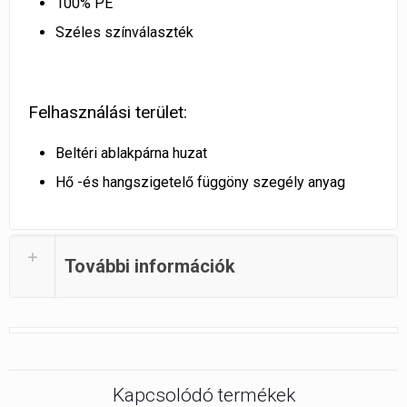
100% PE
Széles színválaszték
Felhasználási terület:
Beltéri ablakpárna huzat
Hő -és hangszigetelő függöny szegély anyag
További információk
Kapcsolódó termékek