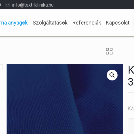
0
info@textilklinika.hu
rna anyagok
Szolgáltatások
Referenciák
Kapcsolat
K
3
Ka