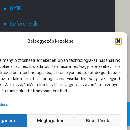
GYIK
Referenciák
Kapcsolat
Beleegyezés kezelése
Ajánlatot kérek!
 élmény biztosítása érdekében olyan technológiákat használunk,
okie-k az eszközadatok tárolására és/vagy eléréséhez. Ha
Oldaltérkép
ik ezekbe a technológiákba, akkor olyan adatokat dolgozhatunk
 az oldalon, mint a böngészési viselkedés vagy az egyedi
Adatkezelési tájékoztatók
k. A hozzájárulás elmulasztása vagy visszavonása bizonyos
 és funkciókat hátrányosan érinthet.
vices
fogadom
Megtagadom
Beállítások