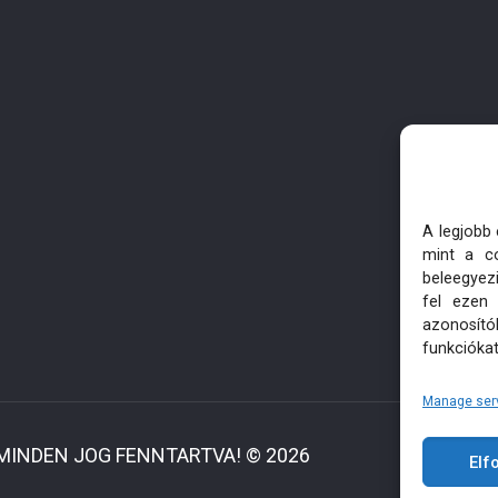
A legjobb
mint a co
beleegyez
fel ezen
azonosító
funkciókat
Manage ser
 MINDEN JOG FENNTARTVA! © 2026
El