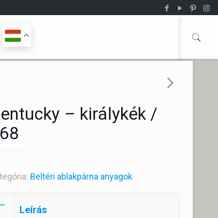
entucky – királykék /
68
tegória:
Beltéri ablakpárna anyagok
Leírás