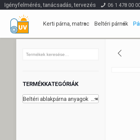
Igényfelmérés, tanácsadás, tervezés
06 1 478 00 0
Kerti párna, matrac
Beltéri párnák
Pá
TERMÉKKATEGÓRIÁK
Beltéri ablakpárna anyagok (79)
×