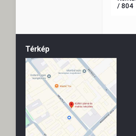
/ 804
Térkép