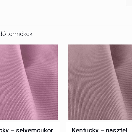
dó termékek
cky – selyemcukor
Kentucky – pasztel