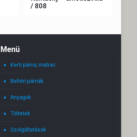
/ 808
Menü
Kerti párna, matrac
Beltéri párnák
Anyagok
Töltetek
Szolgáltatások