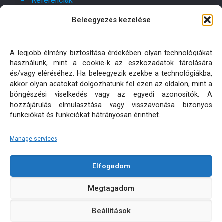
Referenciák
Beleegyezés kezelése
Kapcsolat
Ajánlatot kérek!
A legjobb élmény biztosítása érdekében olyan technológiákat
használunk, mint a cookie-k az eszközadatok tárolására
Oldaltérkép
és/vagy eléréséhez. Ha beleegyezik ezekbe a technológiákba,
akkor olyan adatokat dolgozhatunk fel ezen az oldalon, mint a
böngészési viselkedés vagy az egyedi azonosítók. A
Adatkezelési tájékoztatók
hozzájárulás elmulasztása vagy visszavonása bizonyos
funkciókat és funkciókat hátrányosan érinthet.
Manage services
Elfogadom
KÜLTÉRI PÁRNA MATRAC MÉRETRE KÉSZÍTÉS | MINDEN
Megtagadom
JOG FENNTARTVA! © 2026
Beállítások