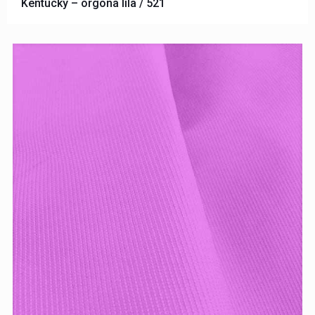
Kentucky – orgona lila / 521