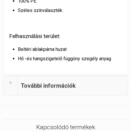
100% PE
Széles színválaszték
Felhasználási terület:
Beltéri ablakpárna huzat
Hő -és hangszigetelő függöny szegély anyag
További információk
Kapcsolódó termékek