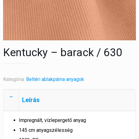
Kentucky – barack / 630
Kategória:
Beltéri ablakpárna anyagok
Leírás
Impregnált, vízlepergető anyag
145 cm anyagszélesség