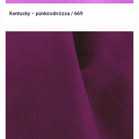
Kentucky – pünkösdirózsa / 669