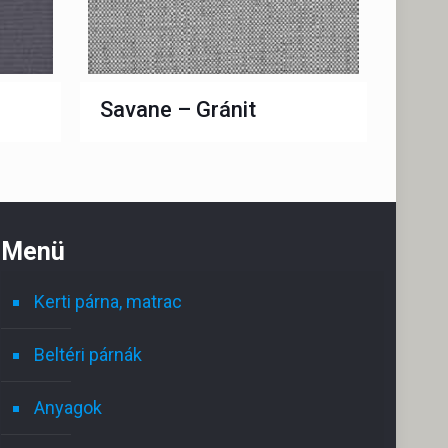
Savane – Gránit
Menü
Kerti párna, matrac
Beltéri párnák
Anyagok