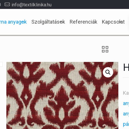
0
info@textilklinika.hu
rna anyagok
Szolgáltatások
Referenciák
Kapcsolat
H
Ka
an
an
pá