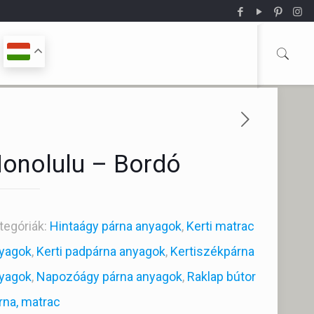
onolulu – Bordó
tegóriák:
Hintaágy párna anyagok
,
Kerti matrac
yagok
,
Kerti padpárna anyagok
,
Kertiszékpárna
yagok
,
Napozóágy párna anyagok
,
Raklap bútor
rna, matrac