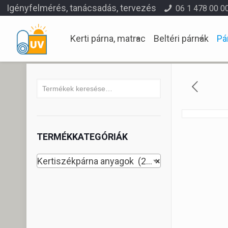
Igényfelmérés, tanácsadás, tervezés
06 1 478 00 0
Kerti párna, matrac
Beltéri párnák
Pá
TERMÉKKATEGÓRIÁK
Kertiszékpárna anyagok (262)
×