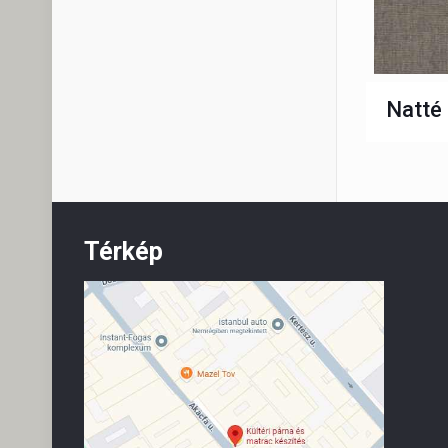
Natté
Térkép