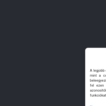
A legjobb
mint a co
beleegyez
fel ezen
azonosító
funkciókat