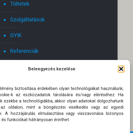
Töltetek
Szolgáltatások
GYIK
Referenciák
Kapcsolat
Beleegyezés kezelése
Ajánlatot kérek!
 élmény biztosítása érdekében olyan technológiákat használunk,
okie-k az eszközadatok tárolására és/vagy eléréséhez. Ha
Oldaltérkép
ik ezekbe a technológiákba, akkor olyan adatokat dolgozhatunk
 az oldalon, mint a böngészési viselkedés vagy az egyedi
Adatkezelési tájékoztatók
k. A hozzájárulás elmulasztása vagy visszavonása bizonyos
 és funkciókat hátrányosan érinthet.