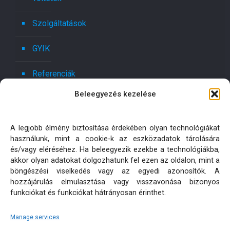
Szolgáltatások
GYIK
Referenciák
Beleegyezés kezelése
Kapcsolat
Ajánlatot kérek!
A legjobb élmény biztosítása érdekében olyan technológiákat
használunk, mint a cookie-k az eszközadatok tárolására
Oldaltérkép
és/vagy eléréséhez. Ha beleegyezik ezekbe a technológiákba,
akkor olyan adatokat dolgozhatunk fel ezen az oldalon, mint a
böngészési viselkedés vagy az egyedi azonosítók. A
Adatkezelési tájékoztatók
hozzájárulás elmulasztása vagy visszavonása bizonyos
funkciókat és funkciókat hátrányosan érinthet.
Manage services