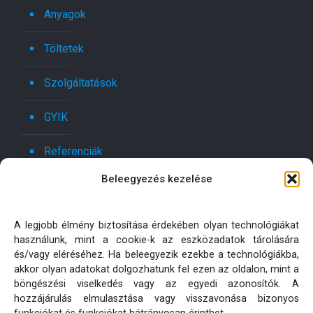
Anyagok
Töltetek
Szolgáltatások
GYIK
Referenciák
Beleegyezés kezelése
Kapcsolat
Ajánlatot kérek!
A legjobb élmény biztosítása érdekében olyan technológiákat
használunk, mint a cookie-k az eszközadatok tárolására
Oldaltérkép
és/vagy eléréséhez. Ha beleegyezik ezekbe a technológiákba,
akkor olyan adatokat dolgozhatunk fel ezen az oldalon, mint a
böngészési viselkedés vagy az egyedi azonosítók. A
Adatkezelési tájékoztatók
hozzájárulás elmulasztása vagy visszavonása bizonyos