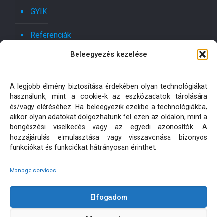
GYIK
Referenciák
Beleegyezés kezelése
Kapcsolat
Ajánlatot kérek!
A legjobb élmény biztosítása érdekében olyan technológiákat
használunk, mint a cookie-k az eszközadatok tárolására
Oldaltérkép
és/vagy eléréséhez. Ha beleegyezik ezekbe a technológiákba,
akkor olyan adatokat dolgozhatunk fel ezen az oldalon, mint a
böngészési viselkedés vagy az egyedi azonosítók. A
Adatkezelési tájékoztatók
hozzájárulás elmulasztása vagy visszavonása bizonyos
funkciókat és funkciókat hátrányosan érinthet.
Manage services
Elfogadom
KÜLTÉRI PÁRNA MATRAC MÉRETRE KÉSZÍTÉS | MINDEN