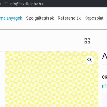
0
info@textilklinika.hu
rna anyagok
Szolgáltatások
Referenciák
Kapcsolat
A
Ci
pá