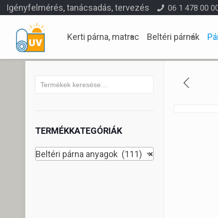
Igényfelmérés, tanácsadás, tervezés
06 1 478 00 0
Kerti párna, matrac
Beltéri párnák
Pá
TERMÉKKATEGÓRIÁK
Beltéri párna anyagok (111)
×