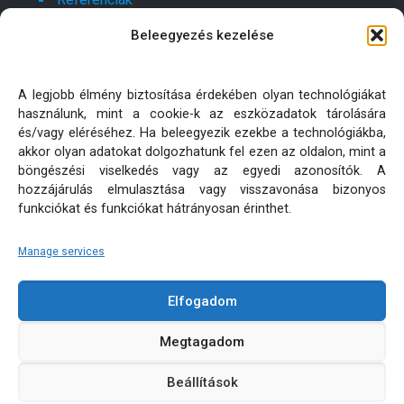
Beleegyezés kezelése
Kapcsolat
Ajánlatot kérek!
A legjobb élmény biztosítása érdekében olyan technológiákat
használunk, mint a cookie-k az eszközadatok tárolására
Oldaltérkép
és/vagy eléréséhez. Ha beleegyezik ezekbe a technológiákba,
akkor olyan adatokat dolgozhatunk fel ezen az oldalon, mint a
böngészési viselkedés vagy az egyedi azonosítók. A
Adatkezelési tájékoztatók
hozzájárulás elmulasztása vagy visszavonása bizonyos
funkciókat és funkciókat hátrányosan érinthet.
Manage services
Elfogadom
KÜLTÉRI PÁRNA MATRAC MÉRETRE KÉSZÍTÉS | MINDEN
Megtagadom
JOG FENNTARTVA! © 2026
Beállítások