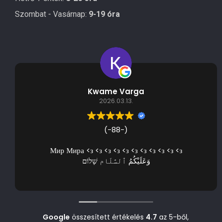
Szombat - Vasárnap:
9-19 óra
Kwame Varga
2026.03.13.
(-88-)
Мир Мира <з <з <з <з <з <з <з <з <з <з <з
وَعَلَيْكُمُ ٱلسَّلَام שָׁלוֹם
Google
összesített értékelés
4.7
az 5-ből,