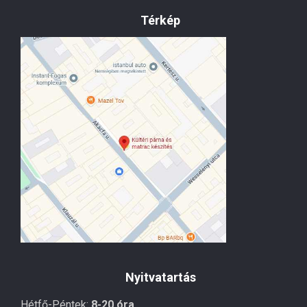
Térkép
Nyitvatartás
Hétfő-Péntek:
8-20 óra