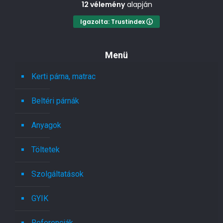
12 vélemény
alapján
Igazolta: Trustindex
Menü
Kerti párna, matrac
Beltéri párnák
Anyagok
Töltetek
Szolgáltatások
GYIK
Referenciák