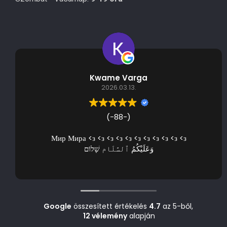
Kwame Varga
2026.03.13.
(-88-)
Мир Мира <з <з <з <з <з <з <з <з <з <з <з
وَعَلَيْكُمُ ٱلسَّلَام שָׁלוֹם
Google
összesített értékelés
4.7
az 5-ből,
12 vélemény
alapján