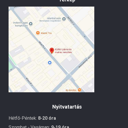
Nyitvatartás
Hétfő-Péntek:
8-20 óra
Szombat - Vasárnap:
9-19 óra