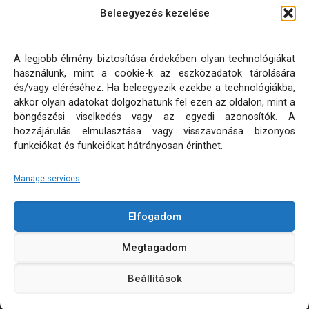
Beleegyezés kezelése
Kapcsolat
Ajánlatot kérek!
A legjobb élmény biztosítása érdekében olyan technológiákat
használunk, mint a cookie-k az eszközadatok tárolására
Oldaltérkép
és/vagy eléréséhez. Ha beleegyezik ezekbe a technológiákba,
akkor olyan adatokat dolgozhatunk fel ezen az oldalon, mint a
böngészési viselkedés vagy az egyedi azonosítók. A
Adatkezelési tájékoztatók
hozzájárulás elmulasztása vagy visszavonása bizonyos
funkciókat és funkciókat hátrányosan érinthet.
Manage services
Elfogadom
KÜLTÉRI PÁRNA MATRAC MÉRETRE KÉSZÍTÉS | MINDEN
Megtagadom
JOG FENNTARTVA! © 2026
Beállítások