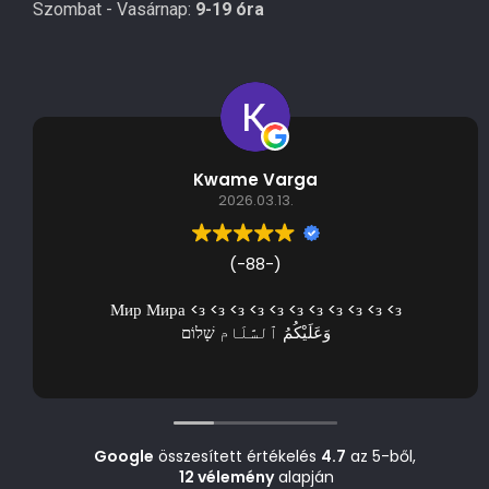
Szombat - Vasárnap:
9-19 óra
Kwame Varga
2026.03.13.
(-88-)
Мир Мира <з <з <з <з <з <з <з <з <з <з <з
وَعَلَيْكُمُ ٱلسَّلَام שָׁלוֹם
Google
összesített értékelés
4.7
az 5-ből,
12 vélemény
alapján