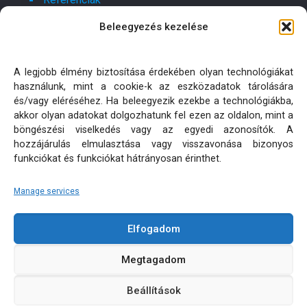
Beleegyezés kezelése
Kapcsolat
Ajánlatot kérek!
A legjobb élmény biztosítása érdekében olyan technológiákat
használunk, mint a cookie-k az eszközadatok tárolására
Oldaltérkép
és/vagy eléréséhez. Ha beleegyezik ezekbe a technológiákba,
akkor olyan adatokat dolgozhatunk fel ezen az oldalon, mint a
böngészési viselkedés vagy az egyedi azonosítók. A
Adatkezelési tájékoztatók
hozzájárulás elmulasztása vagy visszavonása bizonyos
funkciókat és funkciókat hátrányosan érinthet.
Manage services
Elfogadom
KÜLTÉRI PÁRNA MATRAC MÉRETRE KÉSZÍTÉS | MINDEN
Megtagadom
JOG FENNTARTVA! © 2026
Beállítások