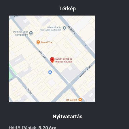
Térkép
Nyitvatartás
Hétfő-Péntek:
8-20 óra