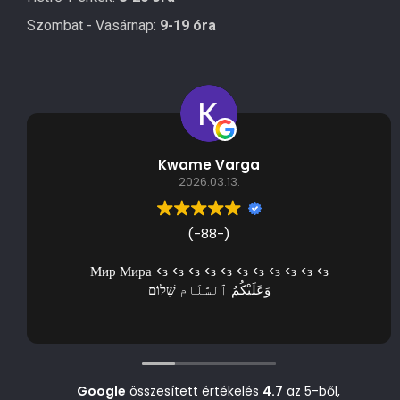
Szombat - Vasárnap:
9-19 óra
Kwame Varga
2026.03.13.
(-88-)
Мир Мира <з <з <з <з <з <з <з <з <з <з <з
وَعَلَيْكُمُ ٱلسَّلَام שָׁלוֹם
Google
összesített értékelés
4.7
az 5-ből,