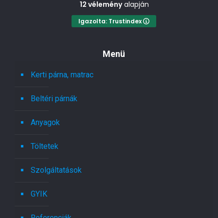
12 vélemény
alapján
Igazolta: Trustindex
Menü
Kerti párna, matrac
Beltéri párnák
Anyagok
Töltetek
Szolgáltatások
GYIK
Referenciák