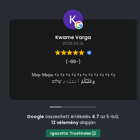
Kwame Varga
2026.03.13.
(-88-)
Мир Мира <з <з <з <з <з <з <з <з <з <з <з
وَعَلَيْكُمُ ٱلسَّلَام שָׁלוֹם
Google
összesített értékelés
4.7
az 5-ből,
12 vélemény
alapján
Igazolta: Trustindex