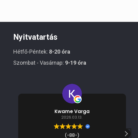
Nyitvatartás
Hétfő-Péntek:
8-20 óra
Szombat - Vasárnap:
9-19 óra
Kwame Varga
2026.03.13.
(-88-)