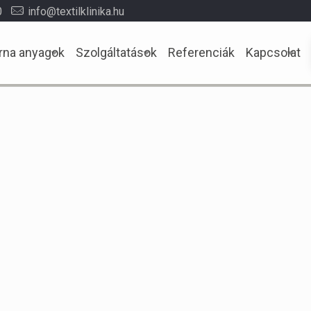
0
info@textilklinika.hu
rna anyagok
Szolgáltatások
Referenciák
Kapcsolat