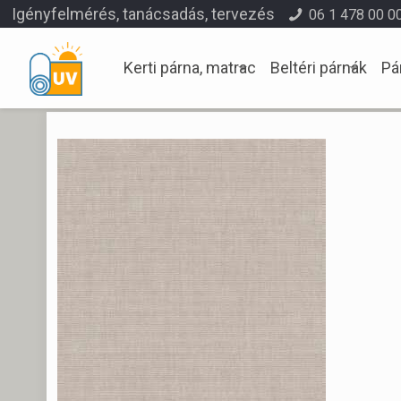
Igényfelmérés, tanácsadás, tervezés
06 1 478 00 0
Kerti párna, matrac
Beltéri párnák
Pá