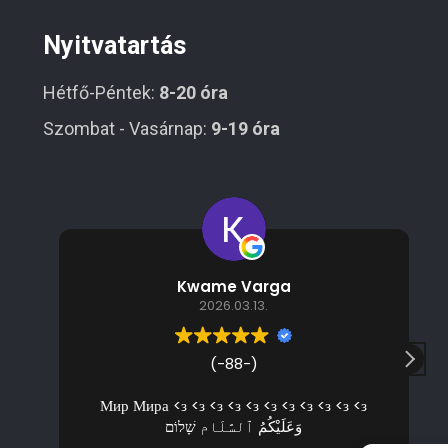
Nyitvatartás
Hétfő-Péntek:
8-20 óra
Szombat - Vasárnap:
9-19 óra
Kwame Varga
2026.03.13.
(-88-)
Мир Мира <з <з <з <з <з <з <з <з <з <з <з
وَعَلَيْكُمُ ٱلسَّلَام שָׁלוֹם