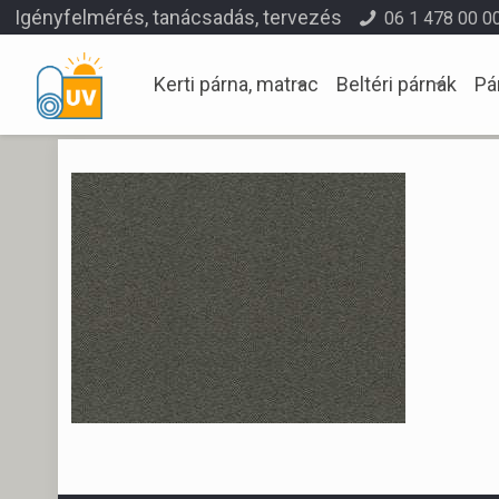
Igényfelmérés, tanácsadás, tervezés
06 1 478 00 0
Kerti párna, matrac
Beltéri párnák
Pá