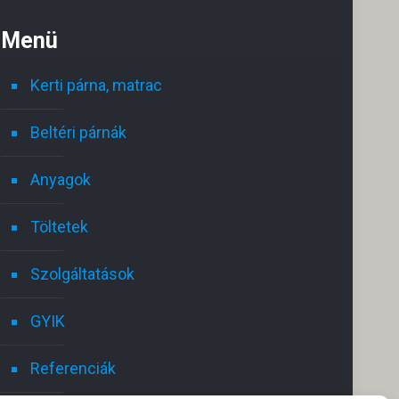
Menü
Kerti párna, matrac
Beltéri párnák
Anyagok
Töltetek
Ghomrani Rami
2025.05.18.
Szolgáltatások
GYIK
Excellent service i highly recommend
Gyo
Hálás 
Referenciák
Csak a
Nagyo