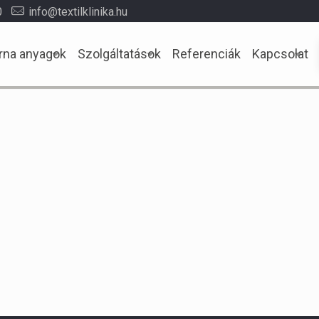
0
info@textilklinika.hu
rna anyagok
Szolgáltatások
Referenciák
Kapcsolat