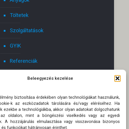
Töltetek
István Grosz
2024.12.30.
Szolgáltatások
GYIK
Gyors,szakszerű megoldás,
The quicke
Hálás vagyok,hogy ilyen gyorsan
segitettek.
Referenciák
Csak ajanlani tudom az uzletet.
Nagyon kedves személyzet!!!!
Olvass tovább
Kapcsolat
Köszönöm mégegyszer
Beleegyezés kezelése
Ajánlatot kérek!
 élmény biztosítása érdekében olyan technológiákat használunk,
okie-k az eszközadatok tárolására és/vagy eléréséhez. Ha
Oldaltérkép
ik ezekbe a technológiákba, akkor olyan adatokat dolgozhatunk
 az oldalon, mint a böngészési viselkedés vagy az egyedi
Adatkezelési tájékoztatók
k. A hozzájárulás elmulasztása vagy visszavonása bizonyos
 és funkciókat hátrányosan érinthet.