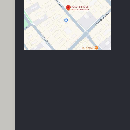
Kwame Varga
2026.03.13.
(-88-)
Мир Мира <з <з <з <з <з <з <з <з <з <з <
وَعَلَيْكُمُ ٱلسَّلَام שָׁלוֹם