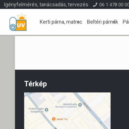
Igényfelmérés, tanácsadás, tervezés
06 1 478 00 0
Kerti párna, matrac
Beltéri párnák
Pá
Térkép