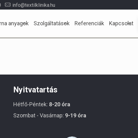
0
info@textilklinika.hu
rna anyagok
Szolgáltatások
Referenciák
Kapcsolat
Nyitvatartás
Hétfő-Péntek:
8-20 óra
Szombat - Vasárnap:
9-19 óra