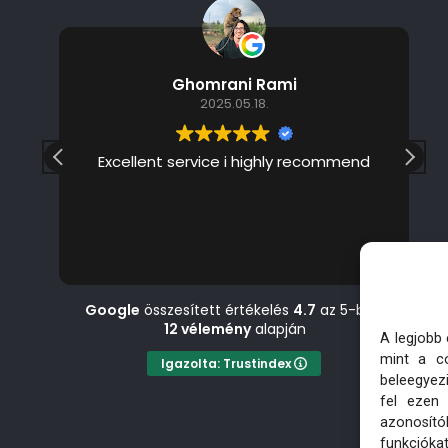
Ghomrani Rami
2025.05.18.
Excellent service i highly recommend
з
Google
összesített értékelés
4.7
az 5-ből,
12 vélemény
alapján
A legjobb
mint a co
Igazolta: Trustindex
beleegyez
fel ezen
azonosító
funkciókat