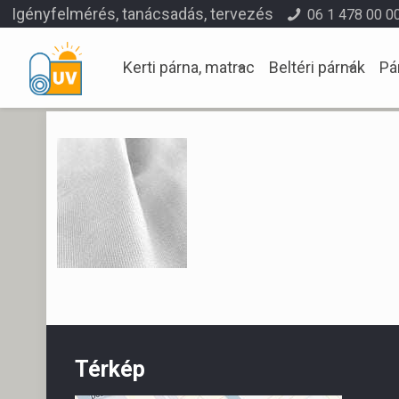
Igényfelmérés, tanácsadás, tervezés
06 1 478 00 0
Kerti párna, matrac
Beltéri párnák
Pá
Térkép