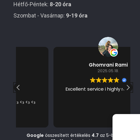
Hétfő-Péntek:
8-20 óra
Szombat - Vasárnap:
9-19 óra
Ghomrani Rami
2025.05.18.
Excellent service i highly recommend
 <з
Google
összesített értékelés
4.7
az 5-ből,