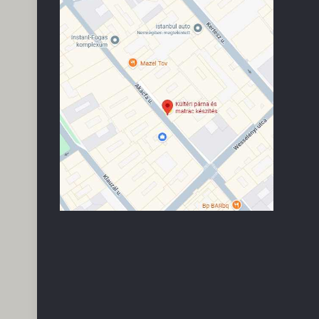
Kwame Varga
2026.03.13.
(-88-)
Мир Мира <з <з <з <з <з <з <з <з <з <з
وَعَلَيْكُمُ ٱلسَّلَام שָׁלוֹם