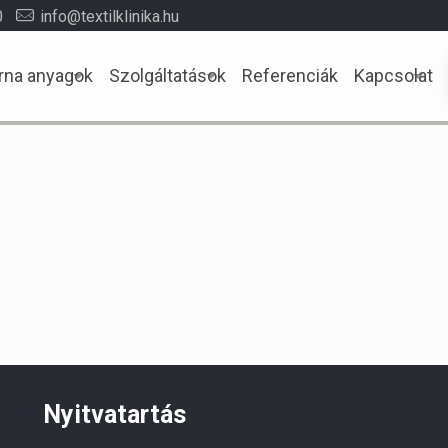
0
info@textilklinika.hu
rna anyagok
Szolgáltatások
Referenciák
Kapcsolat
Nyitvatartás