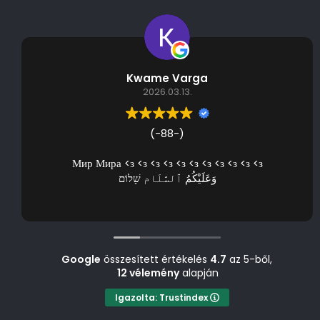
Kwame Varga
2026.03.13.
(-88-)
Мир Мира <з <з <з <з <з <з <з <з <з <з <з
وَعَلَيْكُمُ ٱلسَّلَام שָׁלוֹם
Google
összesített értékelés
4.7
az 5-ből,
12 vélemény
alapján
Igazolta: Trustindex