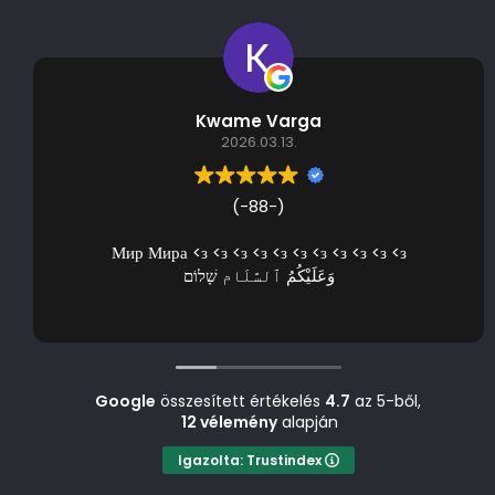
Kwame Varga
2026.03.13.
(-88-)
Мир Мира <з <з <з <з <з <з <з <з <з <з <з
وَعَلَيْكُمُ ٱلسَّلَام שָׁלוֹם
Google
összesített értékelés
4.7
az 5-ből,
12 vélemény
alapján
Igazolta: Trustindex