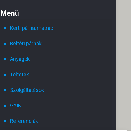
Menü
Kerti párna, matrac
Beltéri párnák
Anyagok
Töltetek
Ghomrani Rami
2025.05.18.
Szolgáltatások
GYIK
Excellent service i highly recommend
Gyo
Hálás 
Referenciák
Csak a
Nagyo