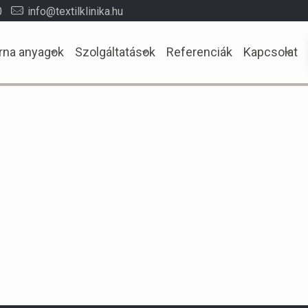
0
info@textilklinika.hu
rna anyagok
Szolgáltatások
Referenciák
Kapcsolat