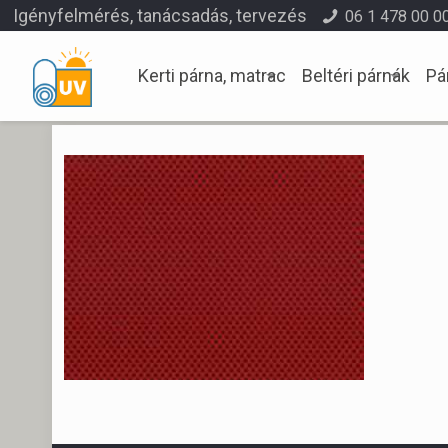
Igényfelmérés, tanácsadás, tervezés
06 1 478 00 0
Kerti párna, matrac
Beltéri párnák
Pá