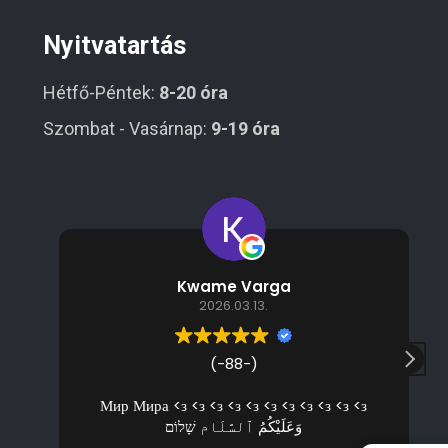
Nyitvatartás
Hétfő-Péntek:
8-20 óra
Szombat - Vasárnap:
9-19 óra
Kwame Varga
2026.03.13.
(-88-)
Мир Мира <з <з <з <з <з <з <з <з <з <з <з
وَعَلَيْكُمُ ٱلسَّلَام שָׁלוֹם