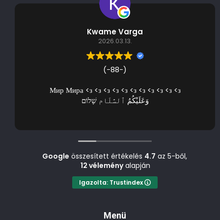
Kwame Varga
2026.03.13.
(-88-)
Мир Мира <з <з <з <з <з <з <з <з <з <з <з
وَعَلَيْكُمُ ٱلسَّلَام שָׁלוֹם
Google
összesített értékelés
4.7
az 5-ből,
12 vélemény
alapján
Igazolta: Trustindex
Menü