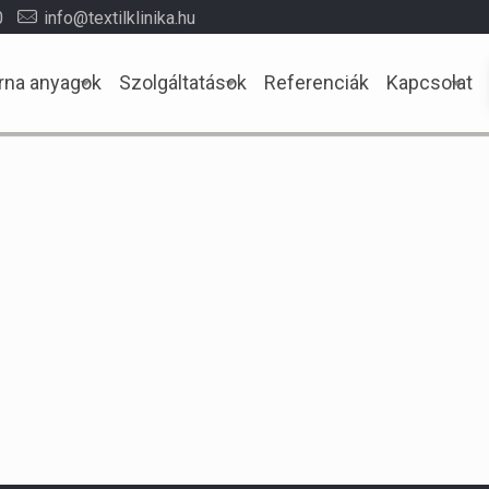
0
info@textilklinika.hu
rna anyagok
Szolgáltatások
Referenciák
Kapcsolat