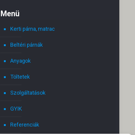
Menü
Kerti párna, matrac
Beltéri párnák
Anyagok
Töltetek
Ghomrani Rami
2025.05.18.
Szolgáltatások
GYIK
Excellent service i highly recommend
Gyo
Hálás 
Referenciák
Csak a
Nagyo