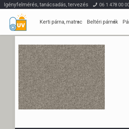
Igényfelmérés, tanácsadás, tervezés
06 1 478 00 0
Kerti párna, matrac
Beltéri párnák
Pá