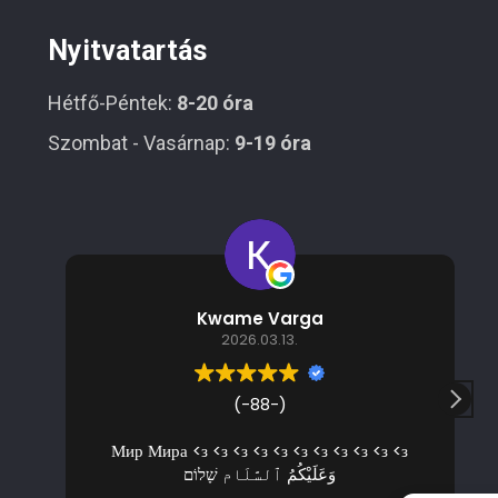
Nyitvatartás
Hétfő-Péntek:
8-20 óra
Szombat - Vasárnap:
9-19 óra
Kwame Varga
2026.03.13.
(-88-)
Мир Мира <з <з <з <з <з <з <з <з <з <з <з
وَعَلَيْكُمُ ٱلسَّلَام שָׁלוֹם