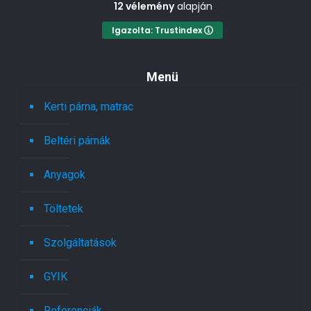
12 vélemény
alapján
Igazolta: Trustindex
Menü
Kerti párna, matrac
Beltéri párnák
Anyagok
Töltetek
Szolgáltatások
GYIK
Referenciák