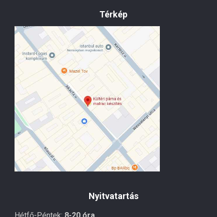
Térkép
Nyitvatartás
Hétfő-Péntek:
8-20 óra