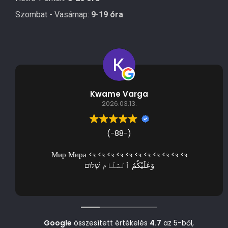
Szombat - Vasárnap:
9-19 óra
Kwame Varga
2026.03.13.
(-88-)
Мир Мира <з <з <з <з <з <з <з <з <з <з <з
وَعَلَيْكُمُ ٱلسَّلَام שָׁלוֹם
Google
összesített értékelés
4.7
az 5-ből,