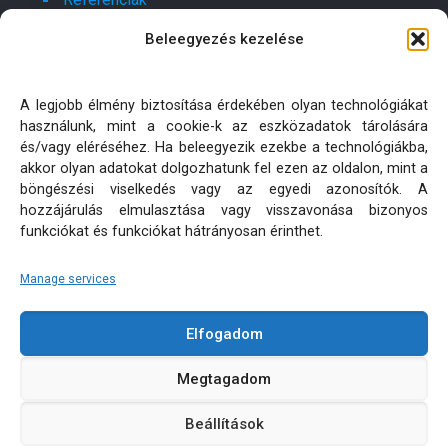
Beleegyezés kezelése
Kapcsolat
Ajánlatot kérek!
A legjobb élmény biztosítása érdekében olyan technológiákat
használunk, mint a cookie-k az eszközadatok tárolására
Oldaltérkép
és/vagy eléréséhez. Ha beleegyezik ezekbe a technológiákba,
akkor olyan adatokat dolgozhatunk fel ezen az oldalon, mint a
böngészési viselkedés vagy az egyedi azonosítók. A
Adatkezelési tájékoztatók
hozzájárulás elmulasztása vagy visszavonása bizonyos
funkciókat és funkciókat hátrányosan érinthet.
Manage services
Elfogadom
KÜLTÉRI PÁRNA MATRAC MÉRETRE KÉSZÍTÉS | MINDEN
Megtagadom
JOG FENNTARTVA! © 2026
Beállítások